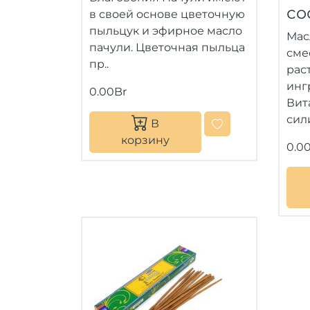
со
в своей основе цветочную
пыльцук и эфирное масло
Мас
пачули. Цветочная пыльца
сме
пр..
рас
инг
0.00Br
Вит
сил
В
корзину
0.0