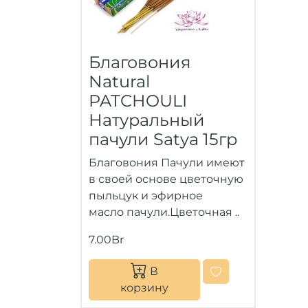
Благовония
Natural
PATCHOULI
Натуральный
пачули Satya 15гр
Благовония Пачули имеют
в своей основе цветочную
пыльцук и эфирное
масло пачули.Цветочная ..
7.00Br
В
корзину