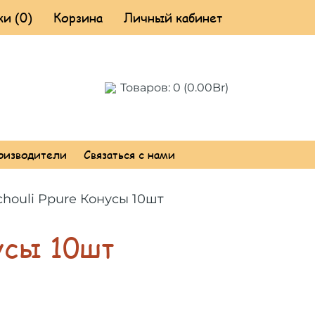
и (0)
Корзина
Личный кабинет
Товаров: 0 (0.00Br)
оизводители
Связаться с нами
houli Ppure Конусы 10шт
усы 10шт