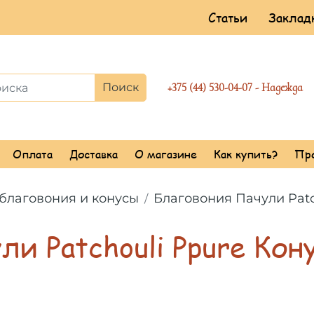
Статьи
Закладк
Поиск
+375 (44) 530-04-07 - Надежда
Оплата
Доставка
О магазине
Как купить?
Пр
благовония и конусы
Благовония Пачули Patc
ли Patchouli Ppure Кон