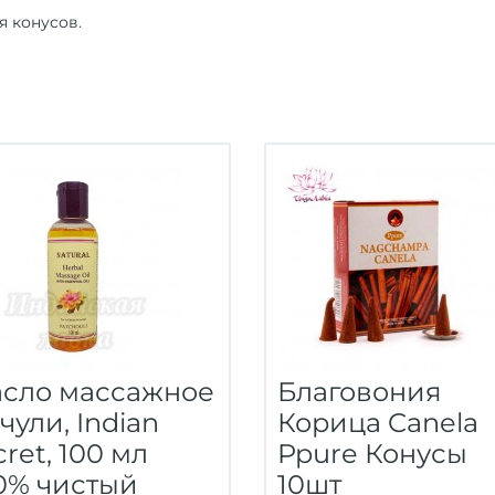
я конусов.
сло массажное
Благовония
чули, Indian
Корица Canela
cret, 100 мл
Ppure Конусы
0% чистый
10шт