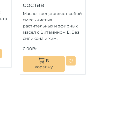
состав
ё
Масло представляет собой
нта
смесь чистых
растительных и эфирных
масел с Витамином Е. Без
силикона и хим..
0.00Br
В
корзину