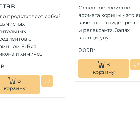
став
Основное свойство
аромата корицы - это е
ло представляет собой
качества антидепресса
сь чистых
и релаксанта. Запах
тительных
корицы улуч..
редиентов с
амином Е. Без
0.00Br
икона и химиче..
В
0Br
корзину
В
корзину