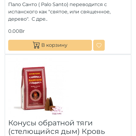
Пало Санто ( Рalo Santo) переводится с
испанского как "святое, или священное,
дерево". С дре..
0.00Br
В корзину
Конусы обратной тяги
(стелющийся дым) Кровь