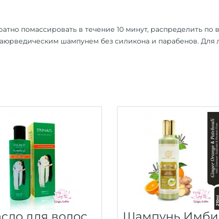
ратно помассировать в течение 10 минут, распределить по в
ть аюрведическим
шампунем
без силикона и парабенов. Для 
сло для волос
Шампунь Имби