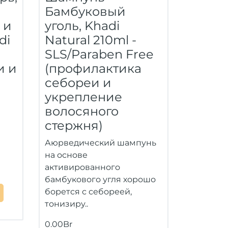
Бамбуковый
 и
уголь, Khadi
di
Natural 210ml -
SLS/Paraben Free
и и
(профилактика
себореи и
укрепление
волосяного
стержня)
н
Аюрведический шампунь
на основе
активированного
бамбукового угля хорошо
борется с себореей,
тонизиру..
0.00Br