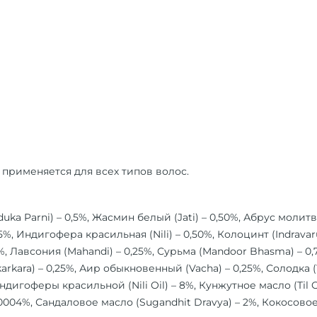
применяется для всех типов волос.
duka Parni) – 0,5%, Жасмин белый (Jati) – 0,50%, Абрус моли
25%, Индигофера красильная (Nili) – 0,50%, Колоцинт (Indravar
%, Лавсония (Mahandi) – 0,25%, Сурьма (Mandoor Bhasma) – 0,7
rkara) – 0,25%, Аир обыкновенный (Vacha) – 0,25%, Солодка (Y
игоферы красильной (Nili Oil) – 8%, Кунжутное масло (Til Oi
,0004%, Сандаловое масло (Sugandhit Dravya) – 2%, Кокосовое м