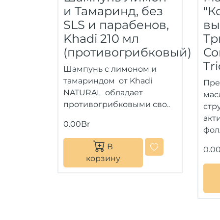
и Тамаринд, без
"К
SLS и парабенов,
вы
Khadi 210 мл
Тр
(противогрибковый)
Con
Tr
Шампунь с лимоном и
тамариндом от Khadi
Пре
NATURAL обладает
мас
противогрибковыми сво..
стр
акт
0.00Br
фол
В
0.0
корзину