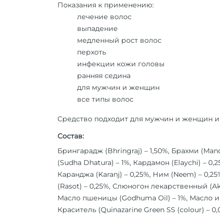
Показания к применению:
лечение волос
выпадение
медленный рост волос
перхоть
инфекции кожи головы
ранняя седина
для мужчин и женщин
все типы волос
Средство подходит для мужчин и женщин и 
Состав:
Брингарадж (Bhringraj) – 1,50%, Брахми (Man
(Sudha Dhatura) – 1%, Кардамон (Elaychi) – 0,
Каранджа (Karanj) – 0,25%, Ним (Neem) – 0,25
(Rasot) – 0,25%, Слюногон лекарственный (Aka
Масло пшеницы (Godhuma Oil) – 1%, Масло инд
Краситель (Quinazarine Green SS (colour) – 0