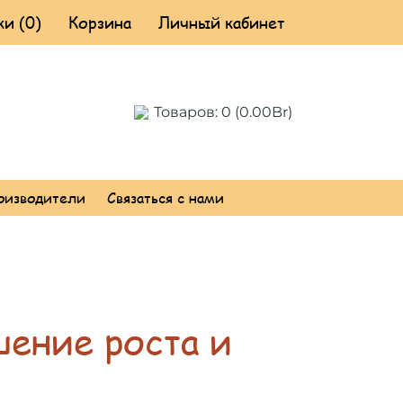
и (0)
Корзина
Личный кабинет
Товаров: 0 (0.00Br)
оизводители
Связаться с нами
ение роста и