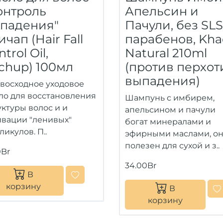
онтроль
Апельсин и
падения"
Пачули, без SLS
ичап (Hair Fall
парабенов, Kha
trol Oil,
Natural 210ml
ichup) 100мл
(против перхот
выпадения)
восходное уходовое
ло для восстановления
Шампунь с имбирем,
уктуры волос и и
апельсином и пачули
ивации "ленивых"
богат минералами и
ликулов. П..
эфирными маслами, о
полезен для сухой и з..
0Br
34.00Br
В
корзину
В
корзину