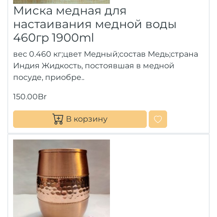
Миска медная для
настаивания медной воды
460гр 1900ml
вес 0.460 кг;цвет Медный;состав Медь;страна
Индия Жидкость, постоявшая в медной
посуде, приобре..
150.00Br
В корзину